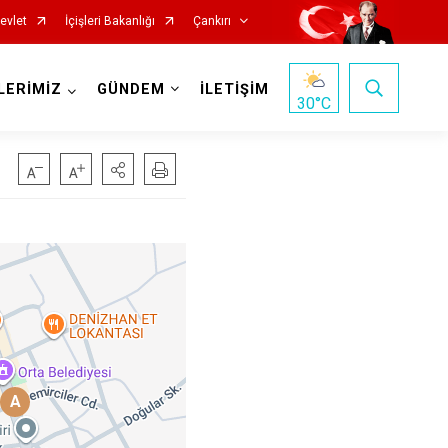
evlet
İçişleri Bakanlığı
Çankırı
LERİMİZ
GÜNDEM
İLETİŞİM
30
°C
Korgun
Kurşunlu
Orta
A
Şabanözü