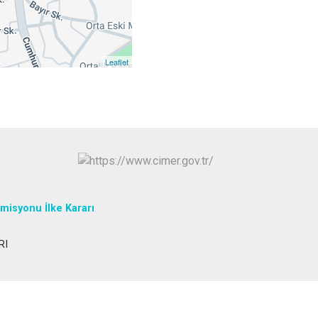
Yapraklı
Leaflet
misyonu İlke Kararı
RI