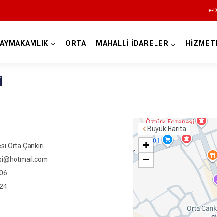
e-D
AYMAKAMLIK
ORTA
MAHALLİ İDARELER
HİZMET
Çankırı
i
Büyük Harita
+
si Orta Çankırı
−
esi@hotmail.com
Atkaracalar
 06
Bayramören
 24
Çerkeş
Eldivan