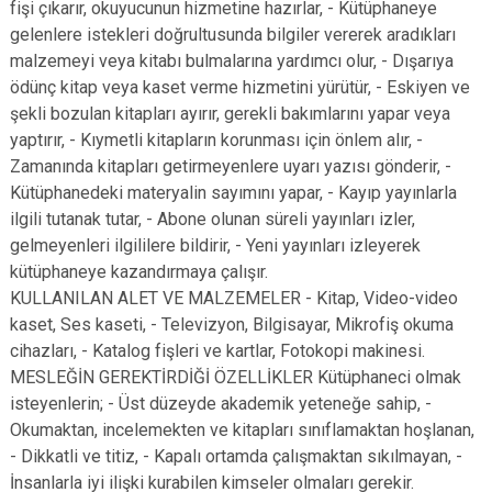
fişi çıkarır, okuyucunun hizmetine hazırlar, - Kütüphaneye
gelenlere istekleri doğrultusunda bilgiler vererek aradıkları
malzemeyi veya kitabı bulmalarına yardımcı olur, - Dışarıya
ödünç kitap veya kaset verme hizmetini yürütür, - Eskiyen ve
şekli bozulan kitapları ayırır, gerekli bakımlarını yapar veya
yaptırır, - Kıymetli kitapların korunması için önlem alır, -
Zamanında kitapları getirmeyenlere uyarı yazısı gönderir, -
Kütüphanedeki materyalin sayımını yapar, - Kayıp yayınlarla
ilgili tutanak tutar, - Abone olunan süreli yayınları izler,
gelmeyenleri ilgililere bildirir, - Yeni yayınları izleyerek
kütüphaneye kazandırmaya çalışır.
KULLANILAN ALET VE MALZEMELER - Kitap, Video-video
kaset, Ses kaseti, - Televizyon, Bilgisayar, Mikrofiş okuma
cihazları, - Katalog fişleri ve kartlar, Fotokopi makinesi.
MESLEĞİN GEREKTİRDİĞİ ÖZELLİKLER Kütüphaneci olmak
isteyenlerin; - Üst düzeyde akademik yeteneğe sahip, -
Okumaktan, incelemekten ve kitapları sınıflamaktan hoşlanan,
- Dikkatli ve titiz, - Kapalı ortamda çalışmaktan sıkılmayan, -
İnsanlarla iyi ilişki kurabilen kimseler olmaları gerekir.