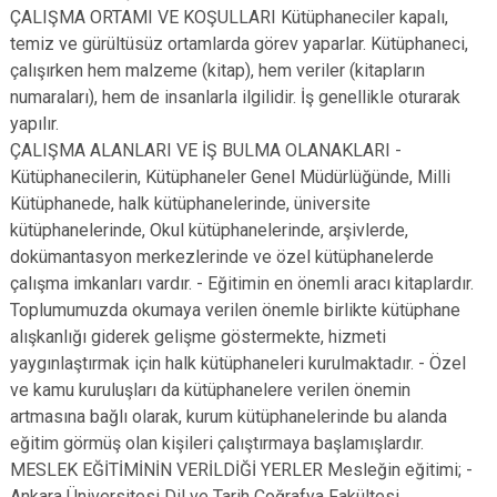
ÇALIŞMA ORTAMI VE KOŞULLARI Kütüphaneciler kapalı,
temiz ve gürültüsüz ortamlarda görev yaparlar. Kütüphaneci,
çalışırken hem malzeme (kitap), hem veriler (kitapların
numaraları), hem de insanlarla ilgilidir. İş genellikle oturarak
yapılır.
ÇALIŞMA ALANLARI VE İŞ BULMA OLANAKLARI -
Kütüphanecilerin, Kütüphaneler Genel Müdürlüğünde, Milli
Kütüphanede, halk kütüphanelerinde, üniversite
kütüphanelerinde, Okul kütüphanelerinde, arşivlerde,
dokümantasyon merkezlerinde ve özel kütüphanelerde
çalışma imkanları vardır. - Eğitimin en önemli aracı kitaplardır.
Toplumumuzda okumaya verilen önemle birlikte kütüphane
alışkanlığı giderek gelişme göstermekte, hizmeti
yaygınlaştırmak için halk kütüphaneleri kurulmaktadır. - Özel
ve kamu kuruluşları da kütüphanelere verilen önemin
artmasına bağlı olarak, kurum kütüphanelerinde bu alanda
eğitim görmüş olan kişileri çalıştırmaya başlamışlardır.
MESLEK EĞİTİMİNİN VERİLDİĞİ YERLER Mesleğin eğitimi; -
Ankara Üniversitesi Dil ve Tarih Coğrafya Fakültesi