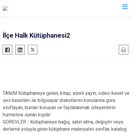
Çankırı
İlçe Halk Kütüphanesi2
Atkaracalar
Korgun
Bayramören
Kurşunlu
Çerkeş
Orta
Eldivan
Şabanözü
Ilgaz
Yapraklı
TANIM Kütüphaneye gelen; kitap, süreli yayın, video-kaset ve
Kızılırmak
ses kasetleri ile bilgisayar disketlerini konularına göre
sınıflayan, bunları koruyan ve faydalanmak isteyenlerin
hizmetine sunan kişidir.
GÖREVLER - Kütüphaneye bağış, satın alma, değişim veya
derleme yoluyla giren kütüphane materyalini sınıflar, katalog