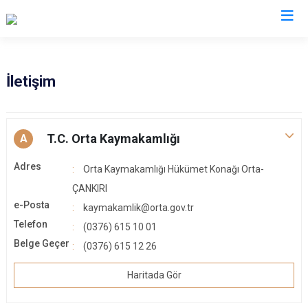
Çankırı
İletişim
Atkaracalar
Korgun
Bayramören
Kurşunlu
T.C. Orta Kaymakamlığı
A
Çerkeş
Orta
Adres
Orta Kaymakamlığı Hükümet Konağı Orta-
Eldivan
Şabanözü
ÇANKIRI
Ilgaz
Yapraklı
e-Posta
kaymakamlik@orta.gov.tr
Kızılırmak
Telefon
(0376) 615 10 01
Belge Geçer
(0376) 615 12 26
Haritada Gör