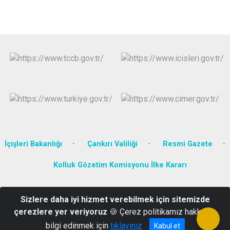
İçişleri Bakanlığı
Çankırı Valiliği
Resmi Gazete
Kolluk Gözetim Komisyonu İlke Kararı
Cem Sultan Mahallesi Hükümet Konağı Orta Kaymakamlığı Orta/
Sizlere daha iyi hizmet verebilmek için sitemizde
ÇANKIRI
çerezlere yer veriyoruz
🍪 Çerez politikamız hakkında
0 376 615 10 01
bilgi edinmek için
tıklayınız
Kabul et