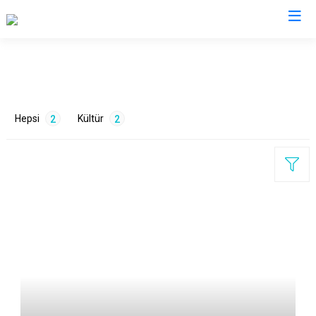
Çankırı
Atkaracalar
Korgun
Hepsi
Kültür
2
2
Bayramören
Kurşunlu
Çerkeş
Orta
Eldivan
Şabanözü
Ilgaz
Yapraklı
ETİKETLER
Kızılırmak
Gelenekler
1
Turizm
1